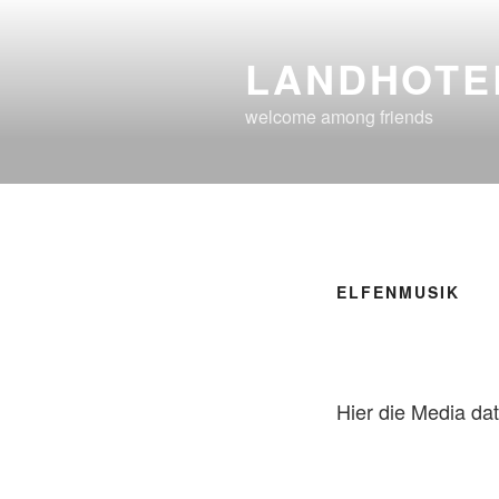
Skip
to
LANDHOTE
content
welcome among friends
ELFENMUSIK
Hier die Media dat