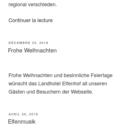
regional verschieden.
de
Continuer la lecture
« Die
wunderbare
PUBLIÉ
DÉCEMBRE 25, 2018
Elfenwelt »
LE
Frohe Weihnachten
Frohe Weihnachten und besinnliche Feiertage
wünscht das Landhotel Elfenhof all unseren
Gästen und Besuchern der Webseite.
PUBLIÉ
AVRIL 30, 2018
LE
Elfenmusik