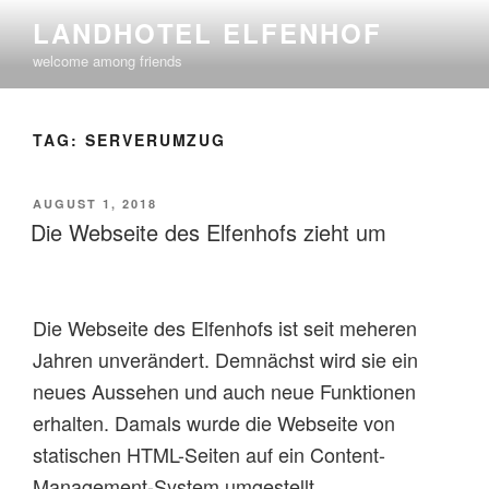
Skip
LANDHOTEL ELFENHOF
to
welcome among friends
content
TAG:
SERVERUMZUG
POSTED
AUGUST 1, 2018
ON
Die Webseite des Elfenhofs zieht um
Die Webseite des Elfenhofs ist seit meheren
Jahren unverändert. Demnächst wird sie ein
neues Aussehen und auch neue Funktionen
erhalten. Damals wurde die Webseite von
statischen HTML-Seiten auf ein Content-
Management-System umgestellt.