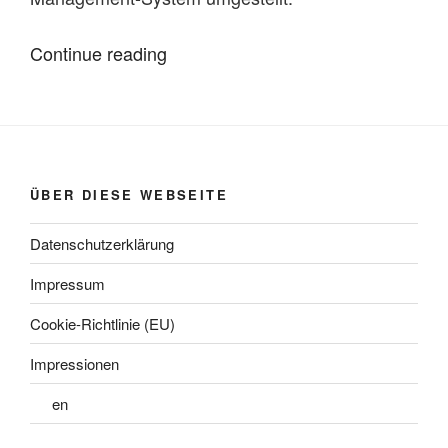
“Die
Continue reading
Webseite
des
Elfenhofs
zieht
um”
ÜBER DIESE WEBSEITE
Datenschutzerklärung
Impressum
Cookie-Richtlinie (EU)
Impressionen
en